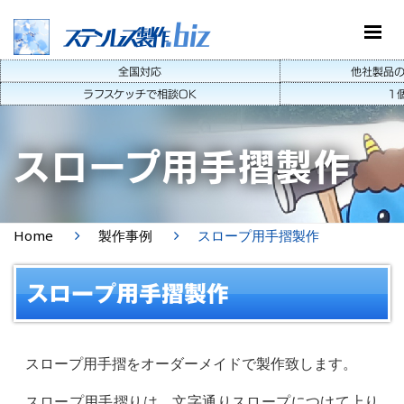
.biz
ステンレス製作
他社製品の
全国対応
ラフスケッチで相談OK
1
スロープ用手摺製作
Home
製作事例
スロープ用手摺製作
スロープ用手摺製作
スロープ用手摺をオーダーメイドで製作致します。
スロープ用手摺りは、文字通りスロープにつけて上り